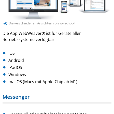
Die verschiedenen Ansichten von wwschool
Die App WebWeaver® ist für Geräte aller
Betriebssysteme verfügbar:
iOS
Android
iPadOS
Windows
macOS (Macs mit Apple-Chip ab M1)
Messenger