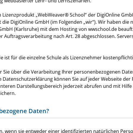
g webbasierter Lehr- und Lernszenarien.
m Lizenzprodukt „WebWeaver® School“ der DigiOnline GmbH
 die DigiOnline GmbH (im Folgenden „wir“). Wir haben die na
 GmbH (Karlsruhe) mit dem Hosting von wwschool.de beauft
 Auftragsverarbeitung nach Art. 28 abgeschlossen. Server
ist für die einzelne Schule als Lizenznehmer kostenpflichti
r Sie über die Verarbeitung Ihrer personenbezogenen Date
 Datenschutzerklärung können Sie auf jeder Webseite der 
nteren Darstellungsbereich jederzeit abrufen und mit Hilf
ichern.
nbezogene Daten?
 wenn sie entweder einer identifizierten natürlichen Pers