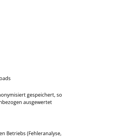
loads
anonymisiert gespeichert, so
enbezogen ausgewertet
en Betriebs (Fehleranalyse,